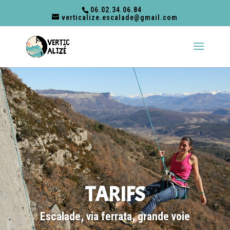
06.02.34.06.84
verticalize.escalade@gmail.com
TARIFS
Escalade, via ferrata, grande voie