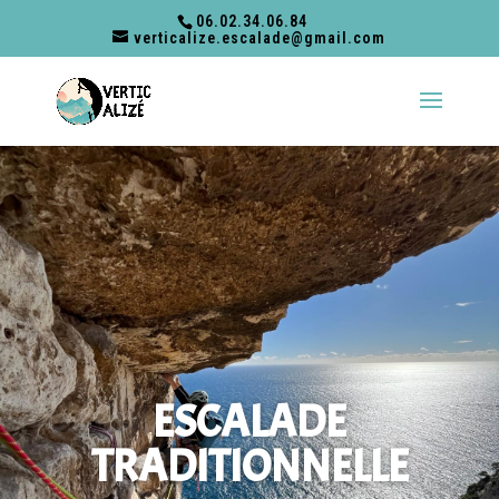
06.02.34.06.84
verticalize.escalade@gmail.com
ESCALADE
TRADITIONNELLE